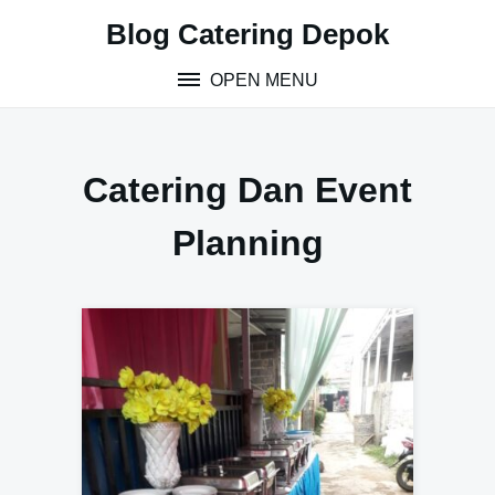
S
Blog Catering Depok
k
i
OPEN MENU
p
t
o
c
Catering Dan Event
o
n
Planning
t
e
n
t