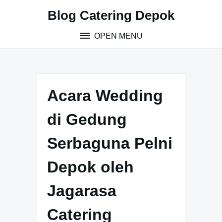
S
Blog Catering Depok
k
i
OPEN MENU
p
t
o
c
o
Acara Wedding
n
t
di Gedung
e
n
Serbaguna Pelni
t
Depok oleh
Jagarasa
Catering