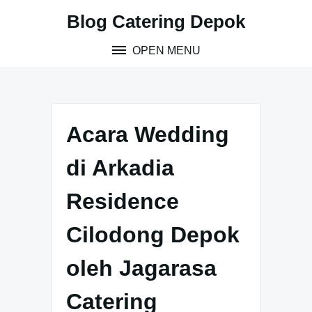
S
Blog Catering Depok
k
i
OPEN MENU
p
t
o
c
o
Acara Wedding
n
t
di Arkadia
e
n
Residence
t
Cilodong Depok
oleh Jagarasa
Catering