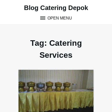
S
Blog Catering Depok
k
i
OPEN MENU
p
t
o
c
Tag:
Catering
o
n
Services
t
e
n
t