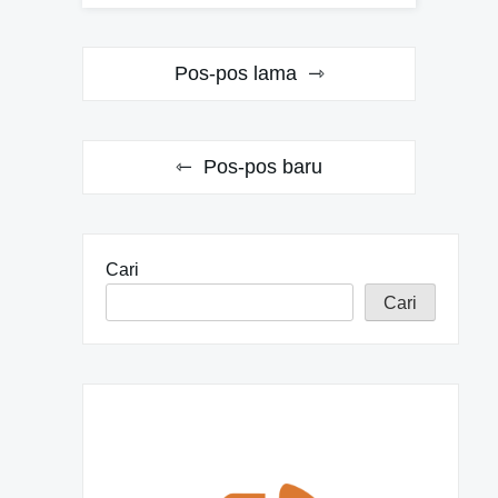
N
Pos-pos lama
a
v
Pos-pos baru
i
g
a
Cari
s
Cari
i
p
o
s